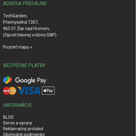
i
ADRESA PREDAJNE
e
TechGarden,
Priemyselná 1307,
965 01 Žiar nad Hronom,
(Oproti hlavnej vrátnici SNP)
Pozrieť mapu »
BEZPEČNÉ PLATBY
INFORMÁCIE
BLOG
Servis a opravy
Reklamačný protokol
Obchodné podmienky