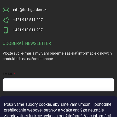
info
@
techgarden.sk
+421 918 811 297
+421 918 811 297
ODOBERAŤ NEWSLETTER
Vložte svoj e-mail a my Vám budeme zasielať informácie o nových
produktoch na našom e-shope.
EMAIL
Vložením e-mailu súhlasíte s
podmienkami ochrany osobných
Používame súbory cookie, aby sme vám umožnili pohodlné
údajov
prehliadanie webovej stránky a vďaka analýze neustále
Prihlásiť sa
zlepšovali jej funkcie, výkon a použiteľnosť.
Viac informácií