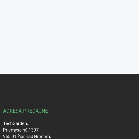
Z
á
p
ä
t
i
ADRESA PREDAJNE
e
TechGarden,
Priemyselná 1307,
965 01 Žiar nad Hronom,