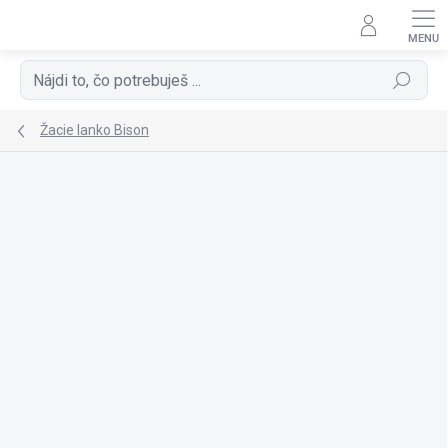
Prejsť
na
obsah
Hľadať
Žacie lanko Bison