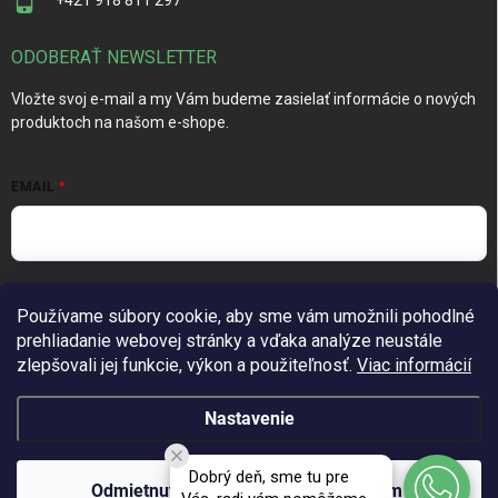
ODOBERAŤ NEWSLETTER
Vložte svoj e-mail a my Vám budeme zasielať informácie o nových
produktoch na našom e-shope.
EMAIL
Vložením e-mailu súhlasíte s
podmienkami ochrany osobných
Používame súbory cookie, aby sme vám umožnili pohodlné
údajov
prehliadanie webovej stránky a vďaka analýze neustále
Prihlásiť sa
zlepšovali jej funkcie, výkon a použiteľnosť.
Viac informácií
Nastavenie
Copyright 2026
TechGarden.sk
. Všetky práva vyhradené.
Upraviť
Dobrý deň, sme tu pre
nastavenie cookies
Odmietnuť
Súhlasím