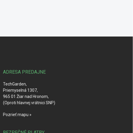
Z
á
p
ä
t
i
ADRESA PREDAJNE
e
TechGarden,
Priemyselná 1307,
965 01 Žiar nad Hronom,
(Oproti hlavnej vrátnici SNP)
Pozrieť mapu »
BEZPEČNÉ PLATBY