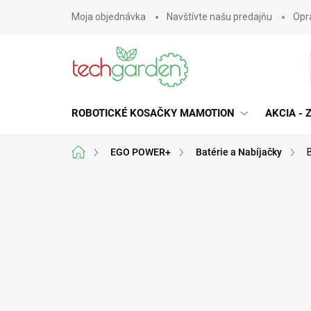
Prejsť
Moja objednávka
Navštívte našu predajňu
Opra
na
obsah
ROBOTICKÉ KOSAČKY MAMOTION
AKCIA -
Domov
EGO POWER+
Batérie a Nabíjačky