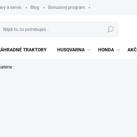
vy a servis
Blog
Bonusový program
Hľadať
 ZÁHRADNÉ TRAKTORY
HUSQVARNA
HONDA
AKČ
Batérie