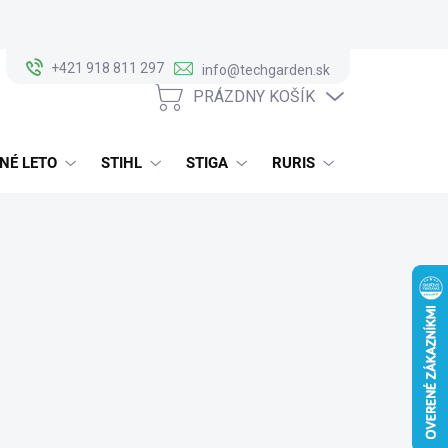
+421 918 811 297
info@techgarden.sk
PRÁZDNY KOŠÍK
NÁKUPNÝ
KOŠÍK
NÉ LETO
STIHL
STIGA
RURIS
ALKO