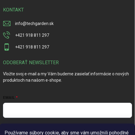
KONTAKT
info
@
techgarden.sk
+421 918 811 297
+421 918 811 297
ODOBERAŤ NEWSLETTER
Vložte svoj e-mail a my Vám budeme zasielať informácie o nových
produktoch na našom e-shope.
EMAIL
Vložením e-mailu súhlasíte s
podmienkami ochrany osobných
Používame súbory cookie, aby sme vám umožnili pohodlné
údajov