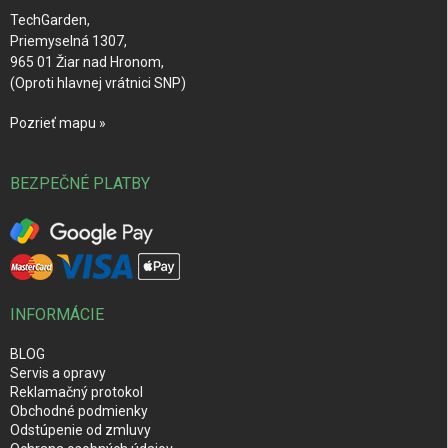
e
TechGarden,
Priemyselná 1307,
965 01 Žiar nad Hronom,
(Oproti hlavnej vrátnici SNP)
Pozrieť mapu »
BEZPEČNÉ PLATBY
INFORMÁCIE
BLOG
Servis a opravy
Reklamačný protokol
Obchodné podmienky
Odstúpenie od zmluvy