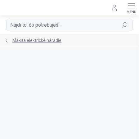
Prejsť
na
obsah
Hľadať
Makita elektrické náradie