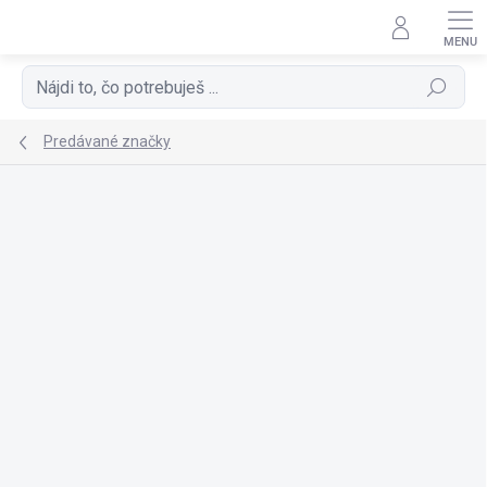
Prejsť
na
obsah
Hľadať
Predávané značky