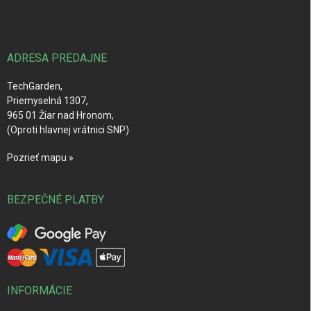
p
ä
t
i
ADRESA PREDAJNE
e
TechGarden,
Priemyselná 1307,
965 01 Žiar nad Hronom,
(Oproti hlavnej vrátnici SNP)
Pozrieť mapu »
BEZPEČNÉ PLATBY
INFORMÁCIE