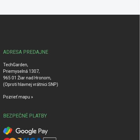
Z
á
p
ä
t
i
ADRESA PREDAJNE
e
TechGarden,
Priemyselná 1307,
965 01 Žiar nad Hronom,
(Oproti hlavnej vrátnici SNP)
Pozrieť mapu »
BEZPEČNÉ PLATBY