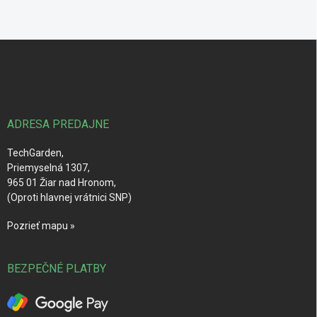
Z
á
p
ä
t
i
ADRESA PREDAJNE
e
TechGarden,
Priemyselná 1307,
965 01 Žiar nad Hronom,
(Oproti hlavnej vrátnici SNP)
Pozrieť mapu »
BEZPEČNÉ PLATBY