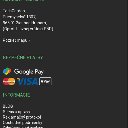
e
TechGarden,
Priemyselná 1307,
965 01 Žiar nad Hronom,
(Oproti hlavnej vrátnici SNP)
Pozrieť mapu »
BEZPEČNÉ PLATBY
INFORMÁCIE
BLOG
Servis a opravy
Reklamačný protokol
Obchodné podmienky