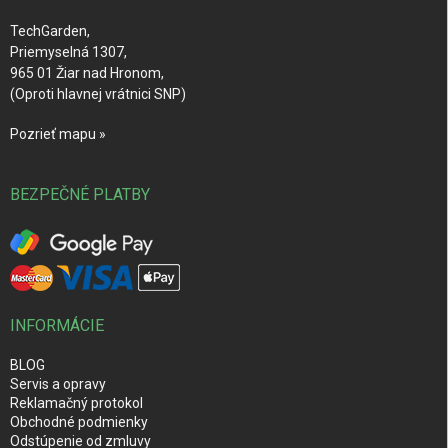
e
TechGarden,
Priemyselná 1307,
965 01 Žiar nad Hronom,
(Oproti hlavnej vrátnici SNP)
Pozrieť mapu »
BEZPEČNÉ PLATBY
INFORMÁCIE
BLOG
Servis a opravy
Reklamačný protokol
Obchodné podmienky
Odstúpenie od zmluvy