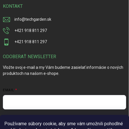
KONTAKT
info
@
techgarden.sk
+421 918 811 297
+421 918 811 297
ODOBERAŤ NEWSLETTER
Vložte svoj e-mail a my Vám budeme zasielať informácie o nových
produktoch na našom e-shope.
EMAIL
Vložením e-mailu súhlasíte s
podmienkami ochrany osobných
Používame súbory cookie, aby sme vám umožnili pohodlné
údajov