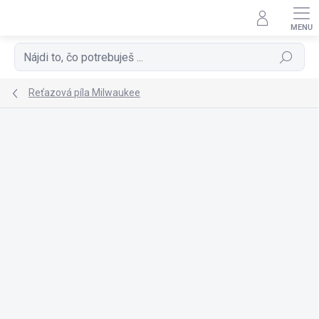
Prejsť
na
obsah
Hľadať
Reťazová píla Milwaukee