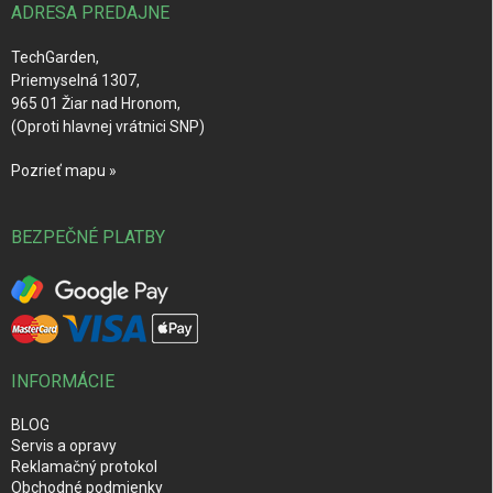
i
ADRESA PREDAJNE
e
TechGarden,
Priemyselná 1307,
965 01 Žiar nad Hronom,
(Oproti hlavnej vrátnici SNP)
Pozrieť mapu »
BEZPEČNÉ PLATBY
INFORMÁCIE
BLOG
Servis a opravy
Reklamačný protokol
Obchodné podmienky