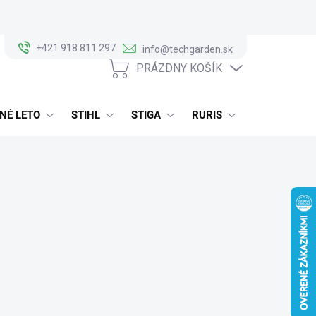
+421 918 811 297
info@techgarden.sk
PRÁZDNY KOŠÍK
NÁKUPNÝ
KOŠÍK
NÉ LETO
STIHL
STIGA
RURIS
ALKO