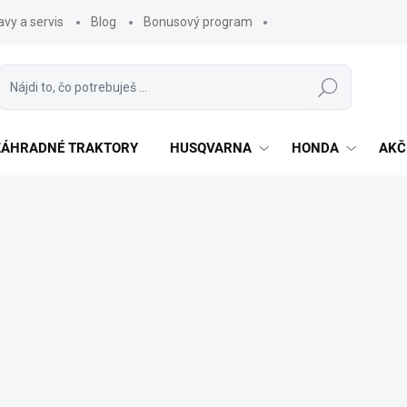
vy a servis
Blog
Bonusový program
Hľadať
 ZÁHRADNÉ TRAKTORY
HUSQVARNA
HONDA
AKČ