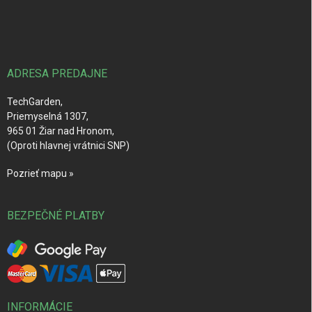
á
p
ä
t
i
ADRESA PREDAJNE
e
TechGarden,
Priemyselná 1307,
965 01 Žiar nad Hronom,
(Oproti hlavnej vrátnici SNP)
Pozrieť mapu »
BEZPEČNÉ PLATBY
INFORMÁCIE