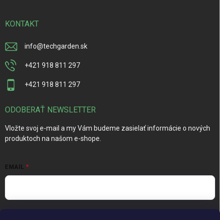
KONTAKT
info
@
techgarden.sk
+421 918 811 297
+421 918 811 297
ODOBERAŤ NEWSLETTER
Vložte svoj e-mail a my Vám budeme zasielať informácie o nových
produktoch na našom e-shope.
EMAIL
Vložením e-mailu súhlasíte s
podmienkami ochrany osobných