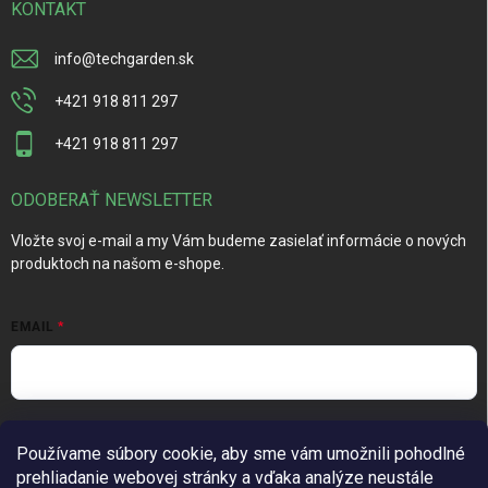
KONTAKT
info
@
techgarden.sk
+421 918 811 297
+421 918 811 297
ODOBERAŤ NEWSLETTER
Vložte svoj e-mail a my Vám budeme zasielať informácie o nových
produktoch na našom e-shope.
EMAIL
Vložením e-mailu súhlasíte s
podmienkami ochrany osobných
Používame súbory cookie, aby sme vám umožnili pohodlné
údajov
prehliadanie webovej stránky a vďaka analýze neustále