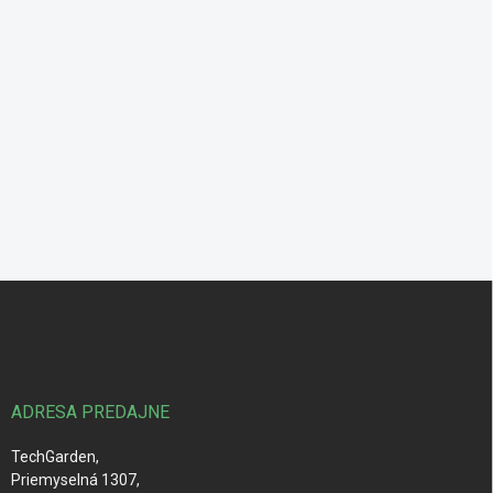
Z
á
p
ä
t
i
ADRESA PREDAJNE
e
TechGarden,
Priemyselná 1307,