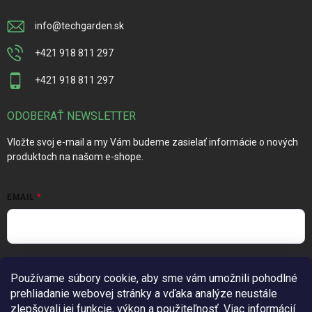
info
@
techgarden.sk
+421 918 811 297
+421 918 811 297
ODOBERAŤ NEWSLETTER
Vložte svoj e-mail a my Vám budeme zasielať informácie o nových
produktoch na našom e-shope.
EMAIL
Vložením e-mailu súhlasíte s
podmienkami ochrany osobných
Používame súbory cookie, aby sme vám umožnili pohodlné
údajov
prehliadanie webovej stránky a vďaka analýze neustále
Prihlásiť sa
zlepšovali jej funkcie, výkon a použiteľnosť.
Viac informácií