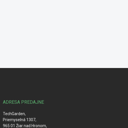
Z
á
p
ä
t
i
ADRESA PREDAJNE
e
TechGarden,
Priemyselná 1307,
965 01 Žiar nad Hronom,