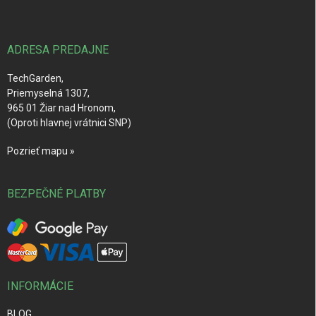
p
ä
t
i
ADRESA PREDAJNE
e
TechGarden,
Priemyselná 1307,
965 01 Žiar nad Hronom,
(Oproti hlavnej vrátnici SNP)
Pozrieť mapu »
BEZPEČNÉ PLATBY
INFORMÁCIE
BLOG