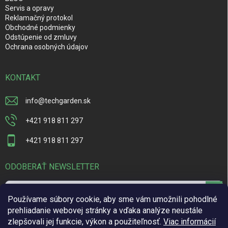
Servis a opravy
Reklamačný protokol
Obchodné podmienky
Odstúpenie od zmluvy
Ochrana osobných údajov
KONTAKT
info
@
techgarden.sk
+421 918 811 297
+421 918 811 297
ODOBERAŤ NEWSLETTER
Prihl
Používame súbory cookie, aby sme vám umožnili pohodlné
sa
prehliadanie webovej stránky a vďaka analýze neustále
Vložením e-mailu súhlasíte s
podmienkami ochrany osobných údajov
zlepšovali jej funkcie, výkon a použiteľnosť.
Viac informácií