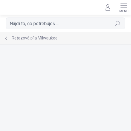
Prejsť
na
obsah
Hľadať
Reťazová píla Milwaukee