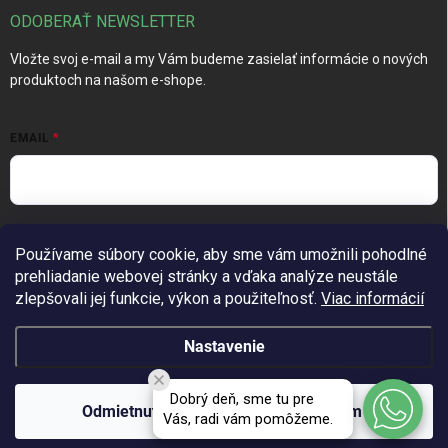
ODOBERAŤ NEWSLETTER
Vložte svoj e-mail a my Vám budeme zasielať informácie o nových
produktoch na našom e-shope.
EMAIL
Vložením e-mailu súhlasíte s
podmienkami ochrany osobných
Používame súbory cookie, aby sme vám umožnili pohodlné
údajov
prehliadanie webovej stránky a vďaka analýze neustále
Prihlásiť sa
zlepšovali jej funkcie, výkon a použiteľnosť.
Viac informácií
Nastavenie
Copyright 2026
TechGarden.sk
. Všetky práva vyhradené.
Upraviť
Dobrý deň, sme tu pre
nastavenie cookies
Odmietnuť
Súhlasím
Vás, radi vám pomôžeme.
Vytvoril Shoptet