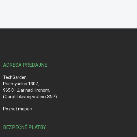
Z
á
p
ä
t
i
ADRESA PREDAJNE
e
TechGarden,
Priemyselná 1307,
965 01 Žiar nad Hronom,
(Oproti hlavnej vrátnici SNP)
Pozrieť mapu »
BEZPEČNÉ PLATBY