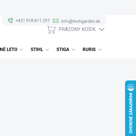
+421 918 811 297
info@techgarden.sk
PRÁZDNY KOŠÍK
NÁKUPNÝ
KOŠÍK
NÉ LETO
STIHL
STIGA
RURIS
ALKO