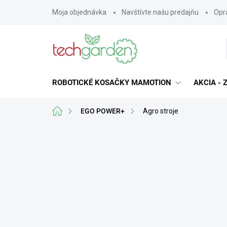
Prejsť
Moja objednávka
Navštívte našu predajňu
Opra
na
obsah
ROBOTICKÉ KOSAČKY MAMOTION
AKCIA -
Domov
EGO POWER+
Agro stroje