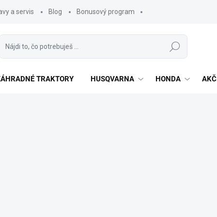
vy a servis
Blog
Bonusový program
Hľadať
 ZÁHRADNÉ TRAKTORY
HUSQVARNA
HONDA
AKČ