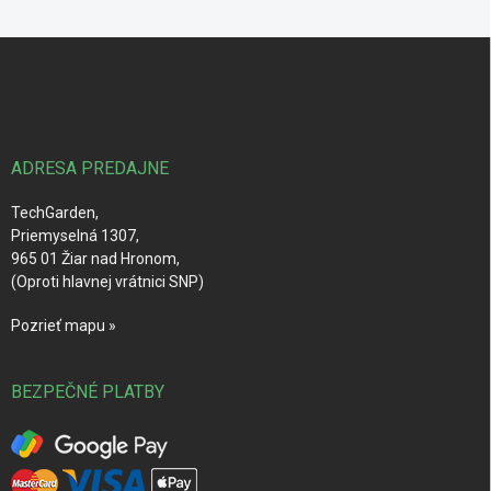
Z
á
p
ä
t
i
ADRESA PREDAJNE
e
TechGarden,
Priemyselná 1307,
965 01 Žiar nad Hronom,
(Oproti hlavnej vrátnici SNP)
Pozrieť mapu »
BEZPEČNÉ PLATBY