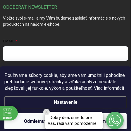
ODOBERAŤ NEWSLETTER
Vložte svoj e-mail a my Vám budeme zasielať informácie o nových
produktoch na našom e-shope.
EMAIL
Vložením e-mailu súhlasíte s
podmienkami ochrany osobných
Používame súbory cookie, aby sme vám umožnili pohodlné
údajov
prehliadanie webovej stránky a vďaka analýze neustále
Prihlásiť sa
zlepšovali jej funkcie, výkon a použiteľnosť.
Viac informácií
Nastavenie
Copyright 2026
TechGarden.sk
. Všetky práva vyhradené.
Upraviť
Dobrý deň, sme tu pre
Zobraziť
nastavenie cookies
Odmietnuť
Súhlasím
Vás, radi vám pomôžeme.
Vytvoril Shoptet