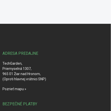
Z
á
p
ä
t
i
ADRESA PREDAJNE
e
TechGarden,
Priemyselná 1307,
965 01 Žiar nad Hronom,
(Oproti hlavnej vrátnici SNP)
Pozrieť mapu »
BEZPEČNÉ PLATBY