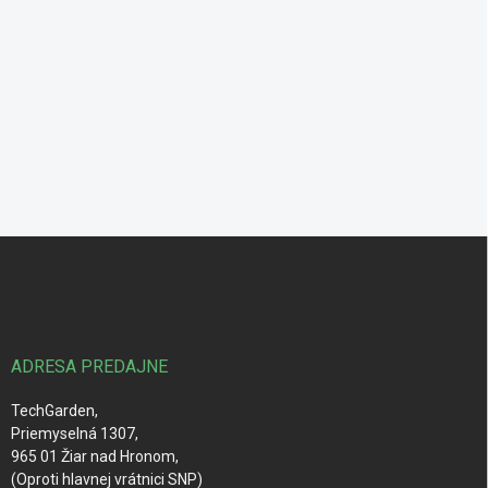
Z
á
p
ä
t
i
ADRESA PREDAJNE
e
TechGarden,
Priemyselná 1307,
965 01 Žiar nad Hronom,
(Oproti hlavnej vrátnici SNP)