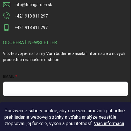
info
@
techgarden.sk
+421 918 811 297
+421 918 811 297
ODOBERAŤ NEWSLETTER
Vložte svoj e-mail a my Vám budeme zasielať informácie o nových
produktoch na našom e-shope.
EMAIL
Vložením e-mailu súhlasíte s
podmienkami ochrany osobných
Používame súbory cookie, aby sme vám umožnili pohodlné
údajov
prehliadanie webovej stránky a vďaka analýze neustále
Prihlásiť sa
zlepšovali jej funkcie, výkon a použiteľnosť.
Viac informácií