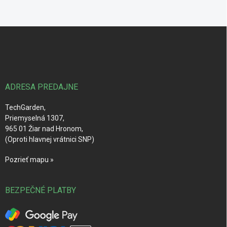
Z
á
p
ä
t
i
ADRESA PREDAJNE
e
TechGarden,
Priemyselná 1307,
965 01 Žiar nad Hronom,
(Oproti hlavnej vrátnici SNP)
Pozrieť mapu »
BEZPEČNÉ PLATBY