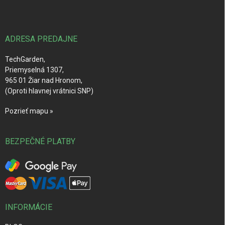
p
ä
t
i
ADRESA PREDAJNE
e
TechGarden,
Priemyselná 1307,
965 01 Žiar nad Hronom,
(Oproti hlavnej vrátnici SNP)
Pozrieť mapu »
BEZPEČNÉ PLATBY
INFORMÁCIE