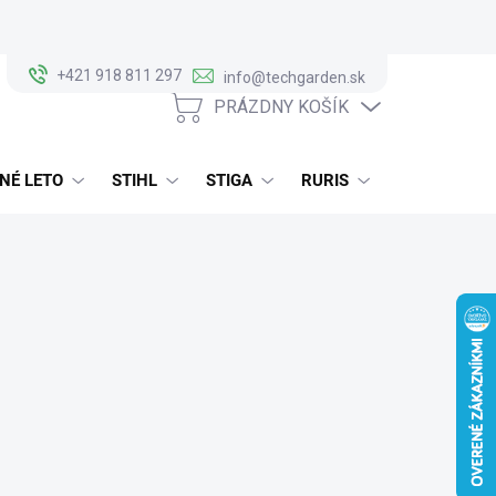
+421 918 811 297
info@techgarden.sk
PRÁZDNY KOŠÍK
NÁKUPNÝ
KOŠÍK
NÉ LETO
STIHL
STIGA
RURIS
ALKO