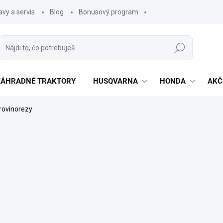
vy a servis
Blog
Bonusový program
Hľadať
 ZÁHRADNÉ TRAKTORY
HUSQVARNA
HONDA
AKČ
krovinorezy