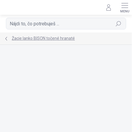
Prejsť
na
obsah
Hľadať
Žacie lanko BISON točené hranaté