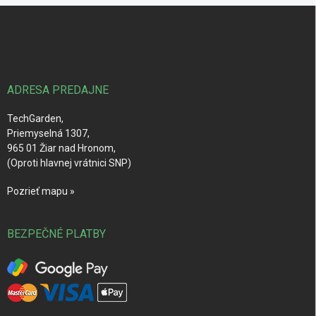
Z
á
p
ä
t
i
ADRESA PREDAJNE
e
TechGarden,
Priemyselná 1307,
965 01 Žiar nad Hronom,
(Oproti hlavnej vrátnici SNP)
Pozrieť mapu »
BEZPEČNÉ PLATBY