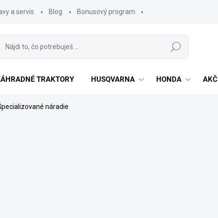
vy a servis
Blog
Bonusový program
Hľadať
 ZÁHRADNÉ TRAKTORY
HUSQVARNA
HONDA
AKČ
Špecializované náradie