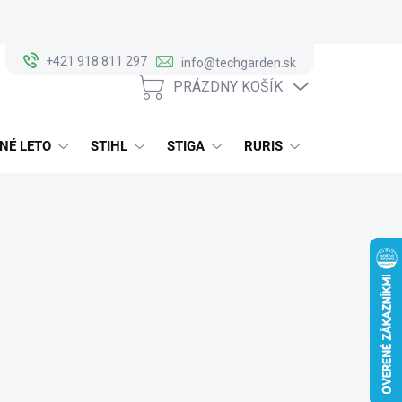
+421 918 811 297
info@techgarden.sk
PRÁZDNY KOŠÍK
NÁKUPNÝ
KOŠÍK
NÉ LETO
STIHL
STIGA
RURIS
ALKO