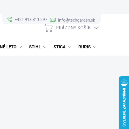
+421 918 811 297
info@techgarden.sk
PRÁZDNY KOŠÍK
NÁKUPNÝ
KOŠÍK
NÉ LETO
STIHL
STIGA
RURIS
ALKO