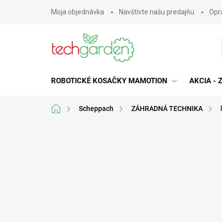
Prejsť
Moja objednávka
Navštívte našu predajňu
Opra
na
obsah
ROBOTICKÉ KOSAČKY MAMOTION
AKCIA -
Domov
Scheppach
ZÁHRADNÁ TECHNIKA