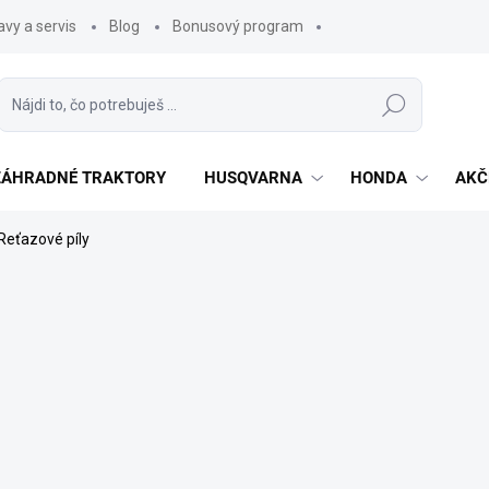
vy a servis
Blog
Bonusový program
Hľadať
 ZÁHRADNÉ TRAKTORY
HUSQVARNA
HONDA
AKČ
Reťazové píly