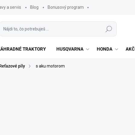
vy a servis
Blog
Bonusový program
Hľadať
 ZÁHRADNÉ TRAKTORY
HUSQVARNA
HONDA
AKČ
Reťazové píly
s aku motorom