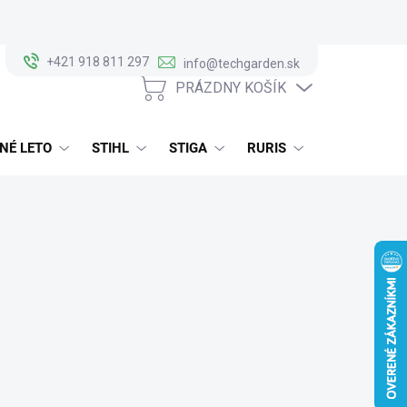
+421 918 811 297
info@techgarden.sk
PRÁZDNY KOŠÍK
NÁKUPNÝ
KOŠÍK
NÉ LETO
STIHL
STIGA
RURIS
ALKO