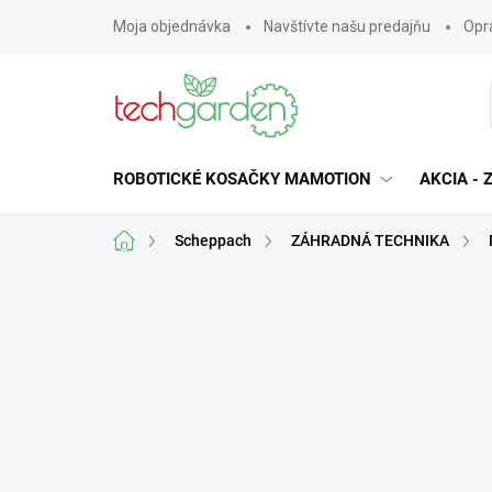
Prejsť
Moja objednávka
Navštívte našu predajňu
Opra
na
obsah
ROBOTICKÉ KOSAČKY MAMOTION
AKCIA -
Domov
Scheppach
ZÁHRADNÁ TECHNIKA