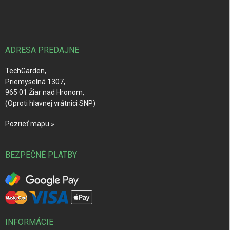
á
p
ä
t
i
ADRESA PREDAJNE
e
TechGarden,
Priemyselná 1307,
965 01 Žiar nad Hronom,
(Oproti hlavnej vrátnici SNP)
Pozrieť mapu »
BEZPEČNÉ PLATBY
INFORMÁCIE