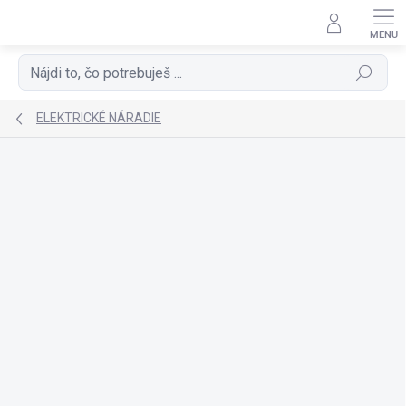
Prejsť
na
obsah
Hľadať
ELEKTRICKÉ NÁRADIE