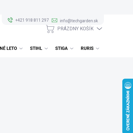
+421 918 811 297
info@techgarden.sk
PRÁZDNY KOŠÍK
NÁKUPNÝ
KOŠÍK
NÉ LETO
STIHL
STIGA
RURIS
ALKO