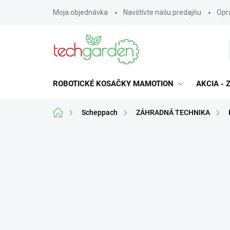
Prejsť
Moja objednávka
Navštívte našu predajňu
Opra
na
obsah
ROBOTICKÉ KOSAČKY MAMOTION
AKCIA -
Domov
Scheppach
ZÁHRADNÁ TECHNIKA