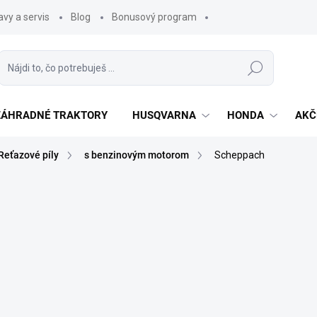
vy a servis
Blog
Bonusový program
Hľadať
 ZÁHRADNÉ TRAKTORY
HUSQVARNA
HONDA
AKČ
Reťazové píly
s benzinovým motorom
Scheppach