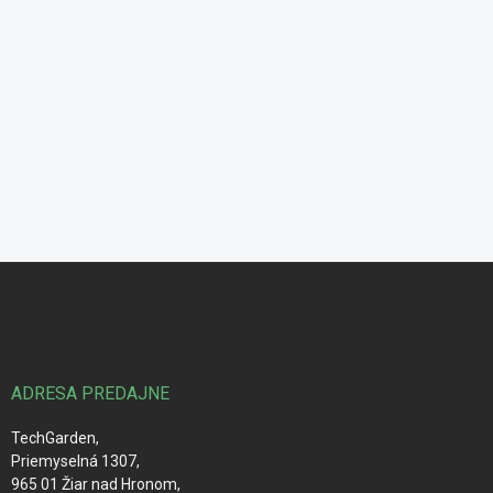
Z
á
p
ä
t
i
ADRESA PREDAJNE
e
TechGarden,
Priemyselná 1307,
965 01 Žiar nad Hronom,