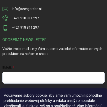
info
@
techgarden.sk
+421 918 811 297
+421 918 811 297
ODOBERAŤ NEWSLETTER
Vložte svoj e-mail a my Vám budeme zasielať informácie o nových
produktoch na našom e-shope.
EMAIL
Vložením e-mailu súhlasíte s
podmienkami ochrany osobných
Používame súbory cookie, aby sme vám umožnili pohodlné
údajov
prehliadanie webovej stránky a vďaka analýze neustále
Prihlásiť sa
zlepšovali jej funkcie, výkon a použiteľnosť.
Viac informácií