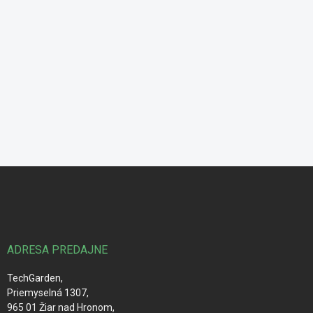
Z
á
p
ä
t
i
ADRESA PREDAJNE
e
TechGarden,
Priemyselná 1307,
965 01 Žiar nad Hronom,