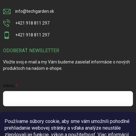
info
@
techgarden.sk
+421 918 811 297
+421 918 811 297
ODOBERAŤ NEWSLETTER
Vložte svoj e-mail a my Vám budeme zasielať informácie o nových
produktoch na našom e-shope.
EMAIL
Vložením e-mailu súhlasíte s
podmienkami ochrany osobných
Používame súbory cookie, aby sme vám umožnili pohodlné
údajov
prehliadanie webovej stránky a vďaka analýze neustále
Prihlásiť sa
zlepšovali jej funkcie, výkon a použiteľnosť.
Viac informácií