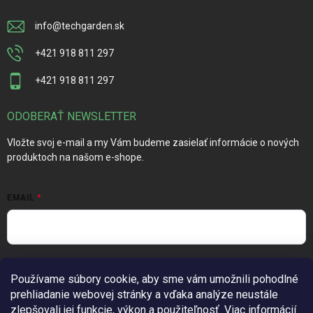
info
@
techgarden.sk
+421 918 811 297
+421 918 811 297
ODOBERAŤ NEWSLETTER
Vložte svoj e-mail a my Vám budeme zasielať informácie o nových
produktoch na našom e-shope.
EMAIL
Vložením e-mailu súhlasíte s
podmienkami ochrany osobných
Používame súbory cookie, aby sme vám umožnili pohodlné
údajov
prehliadanie webovej stránky a vďaka analýze neustále
Prihlásiť sa
zlepšovali jej funkcie, výkon a použiteľnosť.
Viac informácií