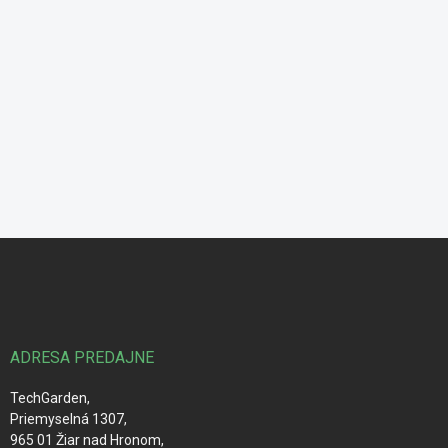
Z
á
p
ä
t
i
ADRESA PREDAJNE
e
TechGarden,
Priemyselná 1307,
965 01 Žiar nad Hronom,