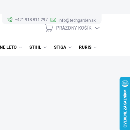
+421 918 811 297
info@techgarden.sk
PRÁZDNY KOŠÍK
NÁKUPNÝ
KOŠÍK
NÉ LETO
STIHL
STIGA
RURIS
ALKO