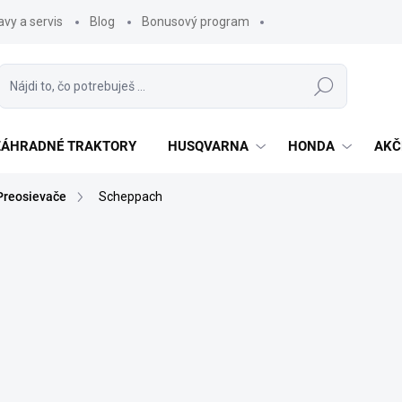
vy a servis
Blog
Bonusový program
Hľadať
 ZÁHRADNÉ TRAKTORY
HUSQVARNA
HONDA
AKČ
Preosievače
Scheppach