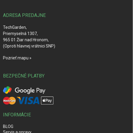
ä
t
i
ADRESA PREDAJNE
e
TechGarden,
Priemyselná 1307,
965 01 Žiar nad Hronom,
(Oproti hlavnej vrátnici SNP)
Pozrieť mapu »
BEZPEČNÉ PLATBY
INFORMÁCIE
BLOG
Servis a opravy