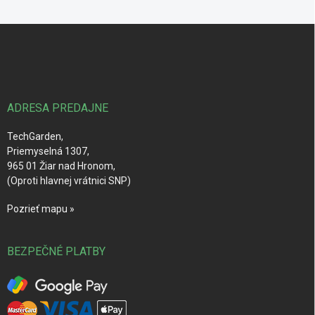
Z
á
p
ä
t
i
ADRESA PREDAJNE
e
TechGarden,
Priemyselná 1307,
965 01 Žiar nad Hronom,
(Oproti hlavnej vrátnici SNP)
Pozrieť mapu »
BEZPEČNÉ PLATBY