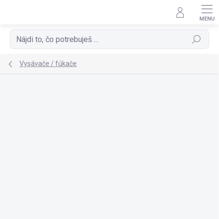
Prejsť
na
obsah
Hľadať
Vysávače / fúkače