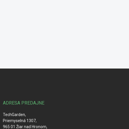
Z
á
p
ä
t
i
ADRESA PREDAJNE
e
TechGarden,
Priemyselná 1307,
965 01 Žiar nad Hronom,