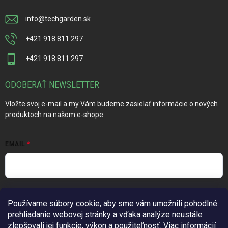
info
@
techgarden.sk
+421 918 811 297
+421 918 811 297
ODOBERAŤ NEWSLETTER
Vložte svoj e-mail a my Vám budeme zasielať informácie o nových
produktoch na našom e-shope.
EMAIL
Vložením e-mailu súhlasíte s
podmienkami ochrany osobných
Používame súbory cookie, aby sme vám umožnili pohodlné
údajov
prehliadanie webovej stránky a vďaka analýze neustále
Prihlásiť sa
zlepšovali jej funkcie, výkon a použiteľnosť.
Viac informácií