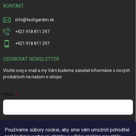
KONTAKT
info
@
techgarden.sk
+421 918 811 297
+421 918 811 297
ODOBERAŤ NEWSLETTER
Vložte svoj e-mail a my Vám budeme zasielať informácie o nových
produktoch na našom e-shope.
EMAIL
Vložením e-mailu súhlasíte s
podmienkami ochrany osobných
Používame súbory cookie, aby sme vám umožnili pohodlné
údajov