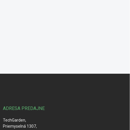
Z
á
p
ä
t
i
ADRESA PREDAJNE
e
TechGarden,
Priemyselná 1307,