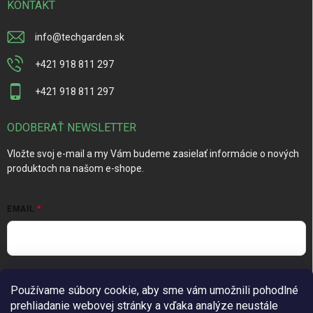
KONTAKT
info
@
techgarden.sk
+421 918 811 297
+421 918 811 297
ODOBERAŤ NEWSLETTER
Vložte svoj e-mail a my Vám budeme zasielať informácie o nových
produktoch na našom e-shope.
EMAIL
Vložením e-mailu súhlasíte s
podmienkami ochrany osobných
Používame súbory cookie, aby sme vám umožnili pohodlné
údajov
prehliadanie webovej stránky a vďaka analýze neustále