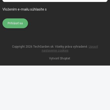
Vložením e-mailu súhlasíte s
podmienkami ochrany osobných
údajov
Prihlásiť sa
Copyright 2026
TechGarden.sk
. Všetky práva vyhradené.
Upraviť
nastavenie cookies
Vytvoril Shoptet