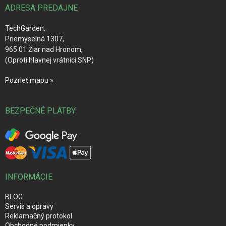
i
ADRESA PREDAJNE
e
TechGarden,
Priemyselná 1307,
965 01 Žiar nad Hronom,
(Oproti hlavnej vrátnici SNP)
Pozrieť mapu »
BEZPEČNÉ PLATBY
INFORMÁCIE
BLOG
Servis a opravy
Reklamačný protokol
Obchodné podmienky