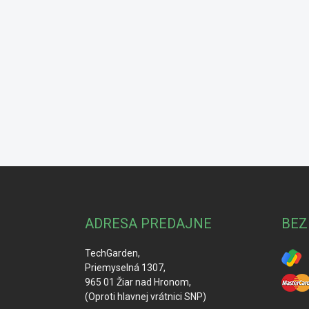
Z
á
p
ä
ADRESA PREDAJNE
BEZ
t
i
TechGarden,
e
Priemyselná 1307,
965 01 Žiar nad Hronom,
(Oproti hlavnej vrátnici SNP)