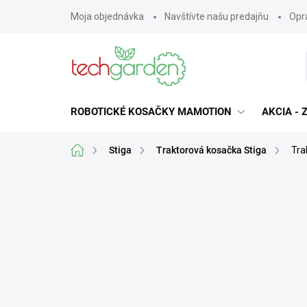
Prejsť
Moja objednávka
Navštívte našu predajňu
Opra
na
obsah
ROBOTICKÉ KOSAČKY MAMOTION
AKCIA -
Domov
Stiga
Traktorová kosačka Stiga
Tra