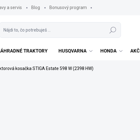
vy a servis
Blog
Bonusový program
Hľadať
 ZÁHRADNÉ TRAKTORY
HUSQVARNA
HONDA
AKČ
ktorová kosačka STIGA Estate 598 W (2398 HW)