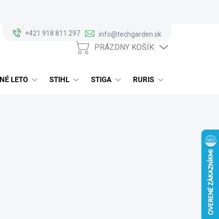
+421 918 811 297
info@techgarden.sk
PRÁZDNY KOŠÍK
NÁKUPNÝ
KOŠÍK
NÉ LETO
STIHL
STIGA
RURIS
ALKO