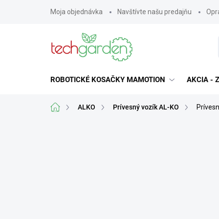
Prejsť
Moja objednávka
Navštívte našu predajňu
Opra
na
obsah
ROBOTICKÉ KOSAČKY MAMOTION
AKCIA -
Domov
ALKO
Prívesný vozík AL-KO
Príves