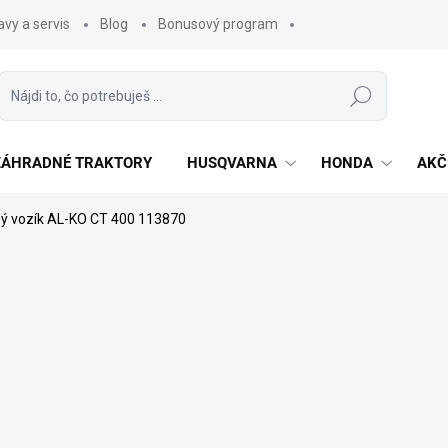
vy a servis
Blog
Bonusový program
Hľadať
 ZÁHRADNÉ TRAKTORY
HUSQVARNA
HONDA
AKČ
ný vozík AL-KO CT 400 113870