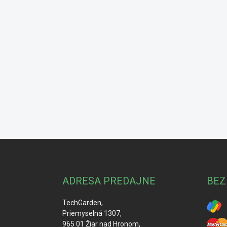
Z
á
p
ä
ADRESA PREDAJNE
BEZ
t
i
TechGarden,
e
Priemyselná 1307,
965 01 Žiar nad Hronom,