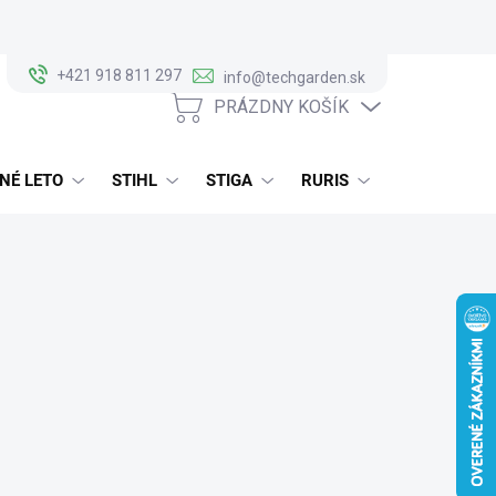
+421 918 811 297
info@techgarden.sk
PRÁZDNY KOŠÍK
NÁKUPNÝ
KOŠÍK
NÉ LETO
STIHL
STIGA
RURIS
ALKO