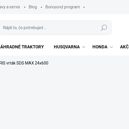
vy a servis
Blog
Bonusový program
Hľadať
 ZÁHRADNÉ TRAKTORY
HUSQVARNA
HONDA
AKČ
RIS vrták SDS MAX 24x600