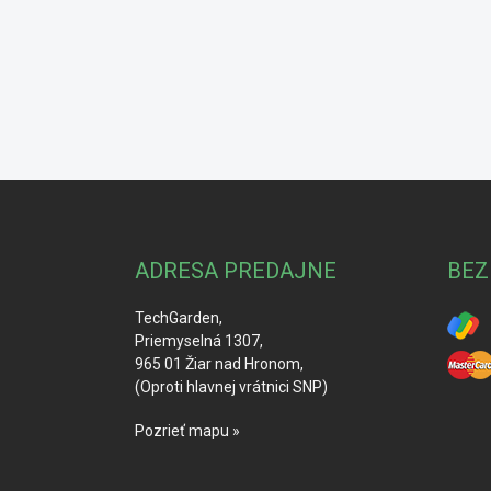
Z
á
p
ä
ADRESA PREDAJNE
BEZ
t
i
TechGarden,
e
Priemyselná 1307,
965 01 Žiar nad Hronom,
(Oproti hlavnej vrátnici SNP)
Pozrieť mapu »