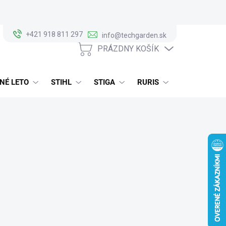
+421 918 811 297
info@techgarden.sk
PRÁZDNY KOŠÍK
NÁKUPNÝ
KOŠÍK
NÉ LETO
STIHL
STIGA
RURIS
ALKO