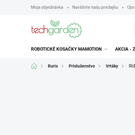
Prejsť
Moja objednávka
Navštívte našu predajňu
Opra
na
obsah
ROBOTICKÉ KOSAČKY MAMOTION
AKCIA -
Domov
Ruris
Príslušenstvo
Vrtáky
RU