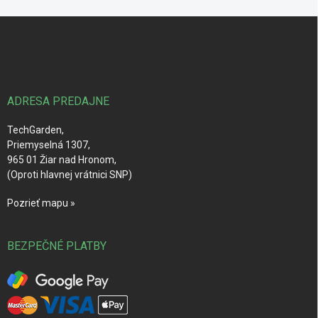
Z
á
p
ä
t
i
ADRESA PREDAJNE
e
TechGarden,
Priemyselná 1307,
965 01 Žiar nad Hronom,
(Oproti hlavnej vrátnici SNP)
Pozrieť mapu »
BEZPEČNÉ PLATBY