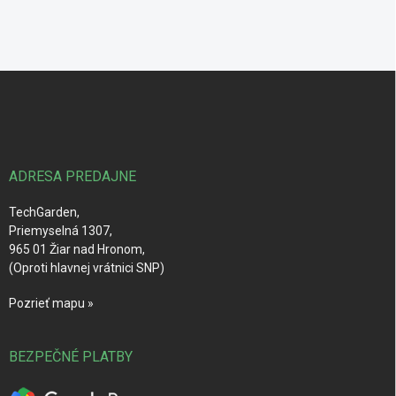
Z
á
p
ä
t
i
ADRESA PREDAJNE
e
TechGarden,
Priemyselná 1307,
965 01 Žiar nad Hronom,
(Oproti hlavnej vrátnici SNP)
Pozrieť mapu »
BEZPEČNÉ PLATBY