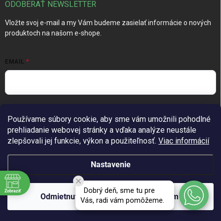
ODOBERAŤ NEWSLETTER
Vložte svoj e-mail a my Vám budeme zasielať informácie o nových
produktoch na našom e-shope.
EMAIL
Vložením e-mailu súhlasíte s
podmienkami ochrany osobných
Používame súbory cookie, aby sme vám umožnili pohodlné
údajov
prehliadanie webovej stránky a vďaka analýze neustále
Prihlásiť sa
zlepšovali jej funkcie, výkon a použiteľnosť.
Viac informácií
Nastavenie
Copyright 2026
TechGarden.sk
. Všetky práva vyhradené.
Upraviť
Dobrý deň, sme tu pre
Zobraziť
nastavenie cookies
Odmietnuť
Súhlasím
Vás, radi vám pomôžeme.
Vytvoril Shoptet