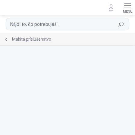
Prejsť
na
obsah
Hľadať
Makita príslušenstvo