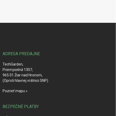
Z
á
p
ä
t
i
ADRESA PREDAJNE
e
TechGarden,
Priemyselná 1307,
965 01 Žiar nad Hronom,
(Oproti hlavnej vrátnici SNP)
Pozrieť mapu »
BEZPEČNÉ PLATBY