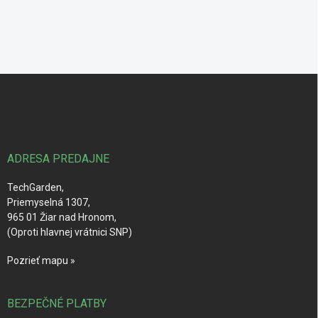
Z
á
p
ä
t
i
ADRESA PREDAJNE
e
TechGarden,
Priemyselná 1307,
965 01 Žiar nad Hronom,
(Oproti hlavnej vrátnici SNP)
Pozrieť mapu »
BEZPEČNÉ PLATBY