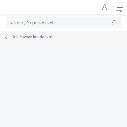
Prejsť
na
obsah
Hľadať
Odlučovače kondenzátu