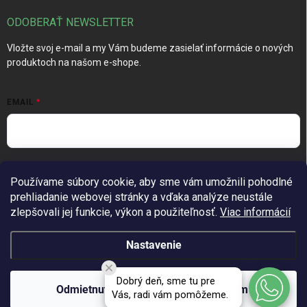
ODOBERAŤ NEWSLETTER
Vložte svoj e-mail a my Vám budeme zasielať informácie o nových
produktoch na našom e-shope.
EMAIL
Vložením e-mailu súhlasíte s
podmienkami ochrany osobných
Používame súbory cookie, aby sme vám umožnili pohodlné
údajov
prehliadanie webovej stránky a vďaka analýze neustále
Prihlásiť sa
zlepšovali jej funkcie, výkon a použiteľnosť.
Viac informácií
Nastavenie
Copyright 2026
TechGarden.sk
. Všetky práva vyhradené.
Upraviť
Dobrý deň, sme tu pre
nastavenie cookies
Odmietnuť
Súhlasím
Vás, radi vám pomôžeme.
Vytvoril Shoptet